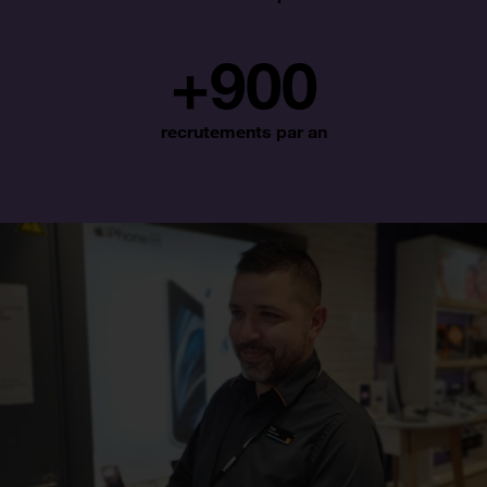
+
900
recrutements par an