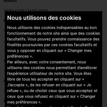
MARDI
10:00-13:00 / 14:00-19:00
Nous utilisons des cookies
MERCREDI
Nous utilisons des cookies indispensables au bon
10:00-13:00 / 14:00-19:00
fonctionnement de notre site ainsi que des cookies
facultatifs. Vous pouvez prendre connaissance des
JEUDI
finalités poursuivies par ces cookies facultatifs et
vous y opposer en cliquant sur « Changer mes
10:00-13:00 / 14:00-19:00
préférences ».
VENDREDI
Par ailleurs, avec votre consentement, nous
utilisons des cookies nous permettant d’améliorer
10:00-13:00 / 14:00-19:00
l’expérience utilisateur de notre site. Vous êtes
libre de tous les accepter en cliquant sur «
SAMEDI
J’accepte », de les refuser en cliquant sur « Je
refuse », ou de choisir ceux que vous acceptez et
10:00-13:00 / 14:00-19:00
ceux que vous refusez en cliquant sur « Changer
DIMANCHE
mes préférences ».