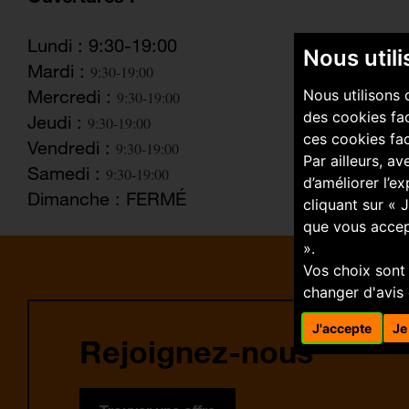
Lundi : 9:30-19:00
Nous util
Mardi :
9:30-19:00
Nous utilisons 
Mercredi :
9:30-19:00
des cookies fac
Jeudi :
9:30-19:00
ces cookies fac
Vendredi :
9:30-19:00
Par ailleurs, a
Samedi :
9:30-19:00
d’améliorer l’e
Dimanche : FERMÉ
cliquant sur « 
que vous accep
».
Vos choix sont
changer d'avis 
J'accepte
Je
Rejoignez-nous