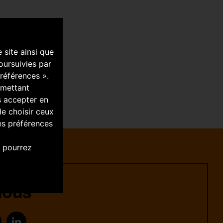
site ainsi que
oursuivies par
références ».
rmettant
es accepter en
de choisir ceux
es préférences
 pourrez
nous