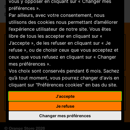
vous y opposer en cliquant sur « Changer mes
Samedi : 10:00-12:30 / 14:00-19:00
préférences ».
Dimanche : FERMÉ
Par ailleurs, avec votre consentement, nous
utilisons des cookies nous permettant d’améliorer
l’expérience utilisateur de notre site. Vous êtes
libre de tous les accepter en cliquant sur «
J’accepte », de les refuser en cliquant sur « Je
Rejoignez-nous
refuse », ou de choisir ceux que vous acceptez et
ceux que vous refusez en cliquant sur « Changer
Trouver une offre
mes préférences ».
Vos choix sont conservés pendant 6 mois. Sachez
qu’à tout moment, vous pourrez changer d'avis en
cliquant sur "Préférences cookies" en bas du site.
Suivez-nous
J'accepte
Je refuse
Changer mes préférences
© Orange Store 2026