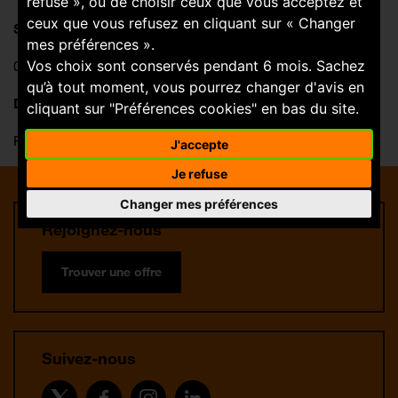
refuse », ou de choisir ceux que vous acceptez et
ceux que vous refusez en cliquant sur « Changer
SAMEDI
mes préférences ».
09:30-12:30 / 14:00-19:00
Vos choix sont conservés pendant 6 mois. Sachez
qu’à tout moment, vous pourrez changer d'avis en
DIMANCHE
cliquant sur "Préférences cookies" en bas du site.
Fermé
J'accepte
Je refuse
Changer mes préférences
Rejoignez-nous
Trouver une offre
Suivez-nous