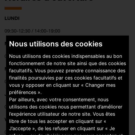
LUNDI
09:30-12:30 / 14:00-19:00
Nous utilisons des cookies
MARDI
09:30-12:30 / 14:00-19:00
Nous utilisons des cookies indispensables au bon
fonctionnement de notre site ainsi que des cookies
MERCREDI
facultatifs. Vous pouvez prendre connaissance des
finalités poursuivies par ces cookies facultatifs et
09:30-12:30 / 14:00-19:00
vous y opposer en cliquant sur « Changer mes
préférences ».
JEUDI
Par ailleurs, avec votre consentement, nous
09:30-12:30 / 14:00-19:00
utilisons des cookies nous permettant d’améliorer
l’expérience utilisateur de notre site. Vous êtes
VENDREDI
libre de tous les accepter en cliquant sur «
J’accepte », de les refuser en cliquant sur « Je
09:30-12:30 / 14:00-19:00