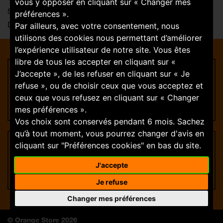
vous y opposer en cliquant sur « Changer mes
Samedi :
09:00-19:00
préférences ».
Dimanche : FERMÉ
Par ailleurs, avec votre consentement, nous
utilisons des cookies nous permettant d’améliorer
l’expérience utilisateur de notre site. Vous êtes
libre de tous les accepter en cliquant sur «
J’accepte », de les refuser en cliquant sur « Je
Rejoignez-nous
refuse », ou de choisir ceux que vous acceptez et
ceux que vous refusez en cliquant sur « Changer
Trouver une offre
mes préférences ».
Vos choix sont conservés pendant 6 mois. Sachez
qu’à tout moment, vous pourrez changer d'avis en
cliquant sur "Préférences cookies" en bas du site.
Suivez-nous
J'accepte
Je refuse
Changer mes préférences
© Orange Store 2026