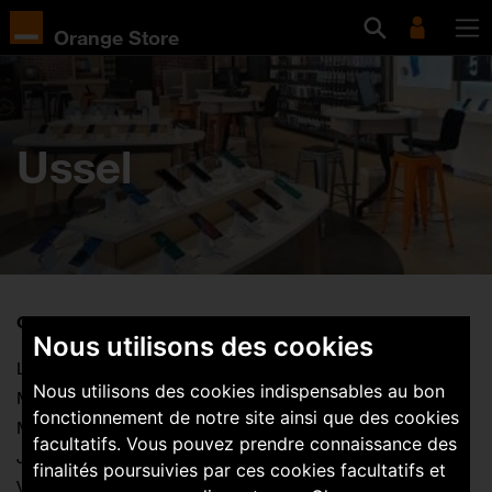
Orange Store
Ussel
Ouvertures :
Nous utilisons des cookies
Lundi : 14:00-19:00
Nous utilisons des cookies indispensables au bon
Mardi :
09:00-19:00
fonctionnement de notre site ainsi que des cookies
Mercredi :
09:00-19:00
facultatifs. Vous pouvez prendre connaissance des
Jeudi :
09:00-19:00
finalités poursuivies par ces cookies facultatifs et
Vendredi :
09:00-19:00